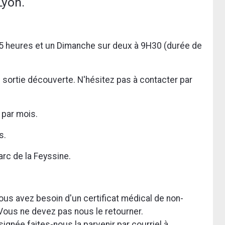
Lyon.
h15 heures et un Dimanche sur deux à 9H30 (durée de
e sortie découverte. N'hésitez pas à contacter par
 par mois.
s.
arc de la Feyssine.
ous avez besoin d'un certificat médical de non-
 Vous ne devez pas nous le retourner.
gnée faites-nous la parvenir par courriel à